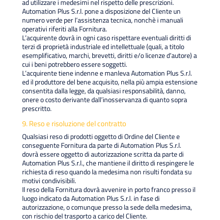
ad utilizzare i medesimi nel rispetto delle prescrizioni.
Automation Plus S.r.l. pone a disposizione del Cliente un
numero verde per l’assistenza tecnica, nonchè i manuali
operativi riferiti alla Fornitura.
L’acquirente dovrà in ogni caso rispettare eventuali diritti di
terzi di proprietà industriale ed intellettuale (quali, a titolo
esemplificativo, marchi, brevetti, diritti e/o licenze d’autore) a
cui i beni potrebbero essere soggetti.
L’acquirente tiene indenne e manleva Automation Plus S.r.l.
ed il produttore del bene acquisito, nella più ampia estensione
consentita dalla legge, da qualsiasi responsabilità, danno,
onere o costo derivante dall’inosservanza di quanto sopra
prescritto.
9. Reso e risoluzione del contratto
Qualsiasi reso di prodotti oggetto di Ordine del Cliente e
conseguente Fornitura da parte di Automation Plus S.r.l.
dovrà essere oggetto di autorizzazione scritta da parte di
Automation Plus S.r.l., che mantiene il diritto di respingere le
richiesta di reso quando la medesima non risulti fondata su
motivi condivisibili.
Il reso della Fornitura dovrà avvenire in porto franco presso il
luogo indicato da Automation Plus S.r.l. in fase di
autorizzazione, o comunque presso la sede della medesima,
con rischio del trasporto a carico del Cliente.