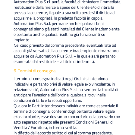
Automation Plus S.r.l. avrà la facoltà di richiedere l’immediata
restituzione della merce a spese del Cliente e/o di ritirarla
presso l’acquirente, il quale a sua volta perderà il diritto ad
acquisirne la proprietà; la predetta facoltà in capo a
Automation Plus S.r.l. permane anche qualora i beni
consegnati siano già stati installati dal Cliente inadempiente
e pertanto anche qualora risultino già funzionanti su
impianto.
Nel caso previsto dal comma precedente, eventuali rate od
acconti già versati dall’acquirente inadempiente rimarranno
acquisite da Automation Plus S.r.l. – la quale sarà pertanto
esonerata dal restituirle – a titolo di indennità.
6. Termini di consegna
I termini di consegna indicati negli Ordini si intendono
indicativi e pertanto privi di valore legale e/o vincolante; in
relazione a ciò, Automation Plus S.r.l. ha sempre la facoltà di
anticipare l’evasione dell’ordine, qualora si trovi nelle
condizioni di farlo e lo reputi opportuno.
Qualora le Parti intendessero individuare come essenziale il
termine di consegna, conferendogli pertanto valore legale
e/o vincolante, esse dovranno concordarlo ed approvarlo con
atto separato rispetto alle presenti Condizioni Generali di
Vendita / Fornitura, in forma scritta.
In difetto dell’accordo scritto di cui al comma precedente,