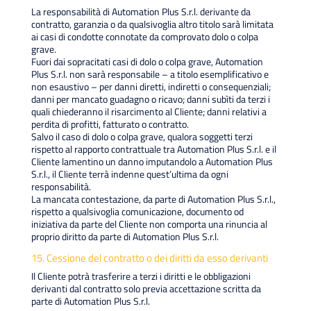
La responsabilità di Automation Plus S.r.l. derivante da
contratto, garanzia o da qualsivoglia altro titolo sarà limitata
ai casi di condotte connotate da comprovato dolo o colpa
grave.
Fuori dai sopracitati casi di dolo o colpa grave, Automation
Plus S.r.l. non sarà responsabile – a titolo esemplificativo e
non esaustivo – per danni diretti, indiretti o consequenziali;
danni per mancato guadagno o ricavo; danni subìti da terzi i
quali chiederanno il risarcimento al Cliente; danni relativi a
perdita di profitti, fatturato o contratto.
Salvo il caso di dolo o colpa grave, qualora soggetti terzi
rispetto al rapporto contrattuale tra Automation Plus S.r.l. e il
Cliente lamentino un danno imputandolo a Automation Plus
S.r.l., il Cliente terrà indenne quest’ultima da ogni
responsabilità.
La mancata contestazione, da parte di Automation Plus S.r.l.,
rispetto a qualsivoglia comunicazione, documento od
iniziativa da parte del Cliente non comporta una rinuncia al
proprio diritto da parte di Automation Plus S.r.l.
15. Cessione del contratto o dei diritti da esso derivanti
Il Cliente potrà trasferire a terzi i diritti e le obbligazioni
derivanti dal contratto solo previa accettazione scritta da
parte di Automation Plus S.r.l.