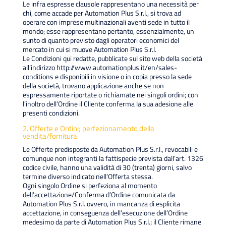
Le infra espresse clausole rappresentano una necessità per
chi, come accade per Automation Plus S.r.l., si trova ad
operare con imprese multinazionali aventi sede in tutto il
mondo; esse rappresentano pertanto, essenzialmente, un
sunto di quanto previsto dagli operatori economici del
mercato in cui si muove Automation Plus S.r.l.
Le Condizioni qui redatte, pubblicate sul sito web della società
all’indirizzo http://www.automationplus.it/en/sales-
conditions e disponibili in visione o in copia presso la sede
della società, trovano applicazione anche se non
espressamente riportate o richiamate nei singoli ordini; con
l’inoltro dell’Ordine il Cliente conferma la sua adesione alle
presenti condizioni.
2. Offerte e Ordini; perfezionamento della
vendita/fornitura
Le Offerte predisposte da Automation Plus S.r.l., revocabili e
comunque non integranti la fattispecie prevista dall’art. 1326
codice civile, hanno una validità di 30 (trenta) giorni, salvo
termine diverso indicato nell’Offerta stessa.
Ogni singolo Ordine si perfeziona al momento
dell’accettazione/Conferma d’Ordine comunicata da
Automation Plus S.r.l. ovvero, in mancanza di esplicita
accettazione, in conseguenza dell’esecuzione dell’Ordine
medesimo da parte di Automation Plus S.r.l.; il Cliente rimane