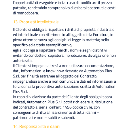
l’opportunità di eseguirle e in tal caso di modificare il prezzo
pattuito, rendendolo comprensivo di esborsi sostenuti e costi
di manodopera.
13. Proprietà intellettuale
Il Cliente si obbliga a rispettare i diritti di proprietà industriale
ed intellettuale con riferimento all’oggetto della Fornitura, in
piena ottemperanza agli obblighi di legge in materia; nello
specifico ed a titolo esemplificativo,
egli si obbliga a rispettare marchi, nomi e segni distintivi
evitando condotte di copiatura, riproduzione, divulgazione non
autorizzata.
Il Cliente si impegna altresì a non utilizzare documentazione,
dati, informazioni e know how ricevuto da Automation Plus
S.r.l. per finalità estranee all’oggetto del Contratto,
impegnandosi anche a non comunicare dati ed informazioni a
terzi senza la preventiva autorizzazione scritta di Automation
Plus S.r.l.
In caso di violazione da parte del Cliente degli obblighi sopra
indicati, Automation Plus S.r.l. potrà richiedere la risoluzione
del contratto ai sensi dell’art. 1456 codice civile, con
conseguente diritto al risarcimento di tutti i danni –
patrimoniali e non – subìti e subendi.
14. Responsabilità e danni