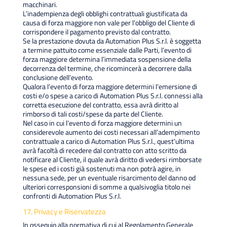
macchinari.
L’inadempienza degli obblighi contrattuali giustificata da
causa di forza maggiore non vale per l’obbligo del Cliente di
corrispondere il pagamento previsto dal contratto.
Se la prestazione dovuta da Automation Plus S.r.l. è soggetta
a termine pattuito come essenziale dalle Parti, l’evento di
forza maggiore determina l’immediata sospensione della
decorrenza del termine, che ricomincerà a decorrere dalla
conclusione dell’evento.
Qualora l’evento di forza maggiore determini l’emersione di
costi e/o spese a carico di Automation Plus S.r.l. connessi alla
corretta esecuzione del contratto, essa avrà diritto al
rimborso di tali costi/spese da parte del Cliente.
Nel caso in cui l’evento di forza maggiore determini un
considerevole aumento dei costi necessari all’adempimento
contrattuale a carico di Automation Plus S.r.l., quest’ultima
avrà facoltà di recedere dal contratto con atto scritto da
notificare al Cliente, il quale avrà diritto di vedersi rimborsate
le spese ed i costi già sostenuti ma non potrà agire, in
nessuna sede, per un eventuale risarcimento del danno od
ulteriori corresponsioni di somme a qualsivoglia titolo nei
confronti di Automation Plus S.r.l.
17. Privacy e Riservatezza
In ossequio alla normativa di cui al Regolamento Generale