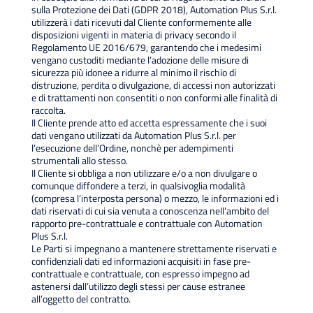
sulla Protezione dei Dati (GDPR 2018), Automation Plus S.r.l.
utilizzerà i dati ricevuti dal Cliente conformemente alle
disposizioni vigenti in materia di privacy secondo il
Regolamento UE 2016/679, garantendo che i medesimi
vengano custoditi mediante l’adozione delle misure di
sicurezza più idonee a ridurre al minimo il rischio di
distruzione, perdita o divulgazione, di accessi non autorizzati
e di trattamenti non consentiti o non conformi alle finalità di
raccolta.
Il Cliente prende atto ed accetta espressamente che i suoi
dati vengano utilizzati da Automation Plus S.r.l. per
l’esecuzione dell’Ordine, nonchè per adempimenti
strumentali allo stesso.
Il Cliente si obbliga a non utilizzare e/o a non divulgare o
comunque diffondere a terzi, in qualsivoglia modalità
(compresa l’interposta persona) o mezzo, le informazioni ed i
dati riservati di cui sia venuta a conoscenza nell’ambito del
rapporto pre-contrattuale e contrattuale con Automation
Plus S.r.l.
Le Parti si impegnano a mantenere strettamente riservati e
confidenziali dati ed informazioni acquisiti in fase pre-
contrattuale e contrattuale, con espresso impegno ad
astenersi dall’utilizzo degli stessi per cause estranee
all’oggetto del contratto.