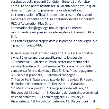
costitutive delle presenti Condizioni Generali di Vendita/
Fornitura non andrà ad inficiare la validità delle altre, le quali
rimarranno pertanto pienamente valide ed efficaci.
Le comunicazioni ufficiali inerenti alle presenti Condizioni
Generali di Vendita/ Fornitura andranno inviate all’indirizzo
PEC di Automation Plus S.r.l.:
automationplus@cgn.legalmail.it
, oppure a mezzo
raccomandata a/r presso la sede legale di Automation Plus
S.r.l.
Le Parti eleggono il proprio domicilio presso la sede legale e/o
il proprio indirizzo PEC.
Ai sensi e per gli effetti di cui agli artt. 1341 e 1342 codice
civile, il Cliente approva specificamente le clausole:
1. Premessa; 2. Offerte e Ordini; perfezionamento della
vendita/fornitura; 3. Contenuto dell’Ordine e natura della
consulenza fornita da Nuova Elva S.r.l.; 4. Prezzi e pagamenti;
5. Riserva di proprietà; 6. Termini di consegna;
7. Trasporto; 8. Natura e utilizzo dei beni venduti; 9. Reso e
risoluzione del contratto; 10. Recesso; 11. Garanzia;
12. Modifiche ai prodotti; 13. Proprietà intellettuale; 14.
Responsabilità e danni; 15. Cessione del contratto o dei diritti
da esso derivanti; 16. Forza maggiore; 17. Privacy e
Riservatezza; 18. Foro di competenza; 19. Disposizioni finali.