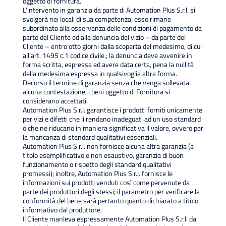
oggetto di fornitura.
L’intervento in garanzia da parte di Automation Plus S.r.l. si
svolgerà nei locali di sua competenza; esso rimane
subordinato alla osservanza delle condizioni di pagamento da
parte del Cliente ed alla denuncia del vizio – da parte del
Cliente – entro otto giorni dalla scoperta del medesimo, di cui
all’art. 1495 c.1 codice civile.; la denuncia deve avvenire in
forma scritta, espressa ed avere data certa, pena la nullità
della medesima espressa in qualsivoglia altra forma.
Decorso il termine di garanzia senza che venga sollevata
alcuna contestazione, i beni oggetto di Fornitura si
considerano accettati.
Automation Plus S.r.l. garantisce i prodotti forniti unicamente
per vizi e difetti che li rendano inadeguati ad un uso standard
o che ne riducano in maniera significativa il valore, ovvero per
la mancanza di standard qualitativi essenziali.
Automation Plus S.r.l. non fornisce alcuna altra garanzia (a
titolo esemplificativo e non esaustivo, garanzia di buon
funzionamento o rispetto degli standard qualitativi
promessi); inoltre, Automation Plus S.r.l. fornisce le
informazioni sui prodotti venduti così come pervenute da
parte dei produttori degli stessi; il parametro per verificare la
conformità del bene sarà pertanto quanto dichiarato a titolo
informativo dal produttore.
Il Cliente manleva espressamente Automation Plus S.r.l. da