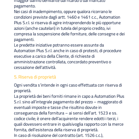
maggior danno derivante dal ritardo o dal mancato
pagamento.
Nei casi di inadempimento, oppure qualora ricorrano le
condizioni previste dagli artt. 1460 e 1461 c.c., Automation
Plus S.r.l. si riserva di agire intraprendendo le più opportune
azioni (anche cautelari) in tutela del proprio credito, ivi
compresa la sospensione delle forniture, delle consegne e dei
pagamenti.
Le predette iniziative potranno essere assunte da
Automation Plus S.r.l. anche in caso di protesti, di procedure
esecutive a carico della Cliente, di richieste di
amministrazione controllata, concordato preventivo o
cessazione dell’attività.
5. Riserva di proprietà
Ogni vendita s’intende in ogni caso effettuata con riserva di
proprietà.
La proprietà dei beni forniti rimane in capo a Automation Plus
S.r.l. sino all’integrale pagamento del prezzo – maggiorato di
eventuali imposte e tasse che risultino dovute in
conseguenza della fornitura – ai sensi dell’art. 1523 e ss.
codice civile; è onere dell’acquirente rendere edotti i terzi, i
quali dovessero entrare in qualsivoglia rapporto con la merce
fornita, dell’esistenza della riserva di proprietà.
In caso di risoluzione del contratto (art. 1526 c.c.),