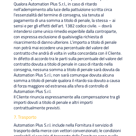
Qualora Automation Plus S.r.l., in caso di ritardo
nell’adempimento alla luce della pattuizione scritta circa
l’essenzialità del termine di consegna, sia tenuta al
pagamento di una somma a titolo di penale, la stessa – ai
sensi e per gli effetti dell’art. 1382 codice civile. – dovrà
intendersi come unico rimedio esperibile dalla controparte,
con espressa esclusione di qualsivoglia richiesta di
risarcimento di danno ulteriore. L’importo a titolo di penale
non potrà mai eccedere una percentuale del valore del
contratto che andrà di volta in volta concordata con il Cliente.
In difetto di accordo tra le parti sulla percentuale del valore del
contratto dovuta a titolo di penale in caso di ritardo nella
consegna, nessuna somma a titolo di penale sarà dovuta da
Automation Plus S.r.l.; non sarà comunque dovuta alcuna
somma a titolo di penale qualora il ritardo sia dovuto a causa
di forza maggiore od estranea alla sfera di controllo di
Automation Plus S.r.l.
Il Cliente rinuncia espressamente alla compensazione tra gli
importi dovuti a titolo di penale e altri importi
contrattualmente previsti.
7. Trasporto
Automation Plus S.r.l. include nella Fornitura il servizio di
trasporto della merce con vettori convenzionati; le condizioni
applicabili al servizio di trasporto della Fornitura sono quelle