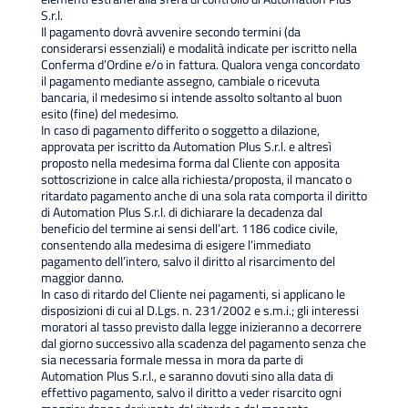
S.r.l.
Il pagamento dovrà avvenire secondo termini (da
considerarsi essenziali) e modalità indicate per iscritto nella
Conferma d’Ordine e/o in fattura. Qualora venga concordato
il pagamento mediante assegno, cambiale o ricevuta
bancaria, il medesimo si intende assolto soltanto al buon
esito (fine) del medesimo.
In caso di pagamento differito o soggetto a dilazione,
approvata per iscritto da Automation Plus S.r.l. e altresì
proposto nella medesima forma dal Cliente con apposita
sottoscrizione in calce alla richiesta/proposta, il mancato o
ritardato pagamento anche di una sola rata comporta il diritto
di Automation Plus S.r.l. di dichiarare la decadenza dal
beneficio del termine ai sensi dell’art. 1186 codice civile,
consentendo alla medesima di esigere l’immediato
pagamento dell’intero, salvo il diritto al risarcimento del
maggior danno.
In caso di ritardo del Cliente nei pagamenti, si applicano le
disposizioni di cui al D.Lgs. n. 231/2002 e s.m.i.; gli interessi
moratori al tasso previsto dalla legge inizieranno a decorrere
dal giorno successivo alla scadenza del pagamento senza che
sia necessaria formale messa in mora da parte di
Automation Plus S.r.l., e saranno dovuti sino alla data di
effettivo pagamento, salvo il diritto a veder risarcito ogni