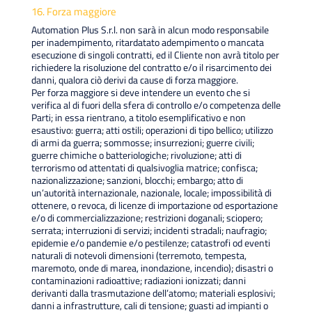
16. Forza maggiore
Automation Plus S.r.l. non sarà in alcun modo responsabile
per inadempimento, ritardatato adempimento o mancata
esecuzione di singoli contratti, ed il Cliente non avrà titolo per
richiedere la risoluzione del contratto e/o il risarcimento dei
danni, qualora ciò derivi da cause di forza maggiore.
Per forza maggiore si deve intendere un evento che si
verifica al di fuori della sfera di controllo e/o competenza delle
Parti; in essa rientrano, a titolo esemplificativo e non
esaustivo: guerra; atti ostili; operazioni di tipo bellico; utilizzo
di armi da guerra; sommosse; insurrezioni; guerre civili;
guerre chimiche o batteriologiche; rivoluzione; atti di
terrorismo od attentati di qualsivoglia matrice; confisca;
nazionalizzazione; sanzioni, blocchi; embargo; atto di
un’autorità internazionale, nazionale, locale; impossibilità di
ottenere, o revoca, di licenze di importazione od esportazione
e/o di commercializzazione; restrizioni doganali; sciopero;
serrata; interruzioni di servizi; incidenti stradali; naufragio;
epidemie e/o pandemie e/o pestilenze; catastrofi od eventi
naturali di notevoli dimensioni (terremoto, tempesta,
maremoto, onde di marea, inondazione, incendio); disastri o
contaminazioni radioattive; radiazioni ionizzati; danni
derivanti dalla trasmutazione dell’atomo; materiali esplosivi;
danni a infrastrutture, cali di tensione; guasti ad impianti o