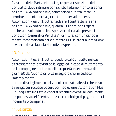
Ciascuna delle Parti, prima di agire per la risoluzione del
Contratto, deve intimare per iscritto l’adempimento ai sensi
dell’art. 1454 codice civile, concedendo all’altra Parte un
termine non inferiore a giorni trenta per adempiere.
Automation Plus S.r.l. potrà risolvere il contratto, ai sensi
dell’art. 1456 codice civile, qualora il Cliente non rispetti
anche una soltanto delle disposizioni di cui alle presenti
Condizioni Generali di Vendita / Fornitura, comunicando a
mezzo raccomandata a/r o a mezzo PEC la propria intenzione
di valersi della clausola risolutiva espressa.
10. Recesso
Automation Plus S.r.l. potrà recedere dal Contratto nei casi
espressamente previsti dalla legge ed in caso di mutamento
della compagine sociale o della proprietà e decorrenza di
giorni 50 dall’evento di forza maggiore che impedisce
l’adempimento.
In caso di scioglimento del vincolo contrattuale, sia che esso
avvenga per recesso oppure per risoluzione, Automation Plus
S.r.l. acquista il diritto a vedersi restituiti eventuali documenti
nel possesso del Cliente, senza alcun obbligo di pagamento di
indennità o compensi.
11. Garanzia
Automation Plus S.r.l. garantisce la fornitura nella misura e