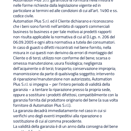
nelle forme richieste dalla legislazione vigente ed in
particolare ai termini ed alle condizioni di cui all’art. 1490 e ss.
codice civile.
Automation Plus S.r.l. ed il Cliente dichiarano e riconoscono
che i beni sono forniti nell’ambito di rapporti commerciali
business to business e per tale motivo ai predetti rapporti
non risulta applicabile la normativa di cui al D.Lgs. n. 206 del
06.09.2005 e ogni altra normativa a tutela dei consumatori.
In caso di guasti o difetti riscontrati nel bene fornito, nella
misura in cui questi non derivino da errori di montaggio del
Cliente o di terzi; utilizzo non conforme del bene; scarsa o
omessa manutenzione; usura fisiologica; negligenza
dell’acquirente o di terzi; trasporto; conservazione impropria;
manomissione da parte di qualsivoglia soggetto; intervento
di riparazione/manutenzione non autorizzato, Automation
Plus S.r.l. si impegna – per l’intero periodo di validità della
garanzia – a tentare la riparazione presso la propria sede,
oppure a sostituire i prodotti difettosi, compatibilmente con la
garanzia fornita dal produttore originario del bene (a sua volta
fornitore di Automation Plus S.r.l.).
La garanzia decadrà immediatamente nel caso in cui si
verifichi uno degli eventi impeditivi alla riparazione o
sostituzione di cui al comma precedente.
La validità della garanzia è di un anno dalla consegna del bene