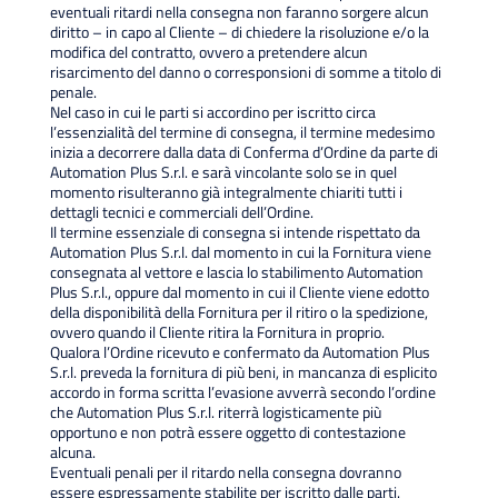
eventuali ritardi nella consegna non faranno sorgere alcun
diritto – in capo al Cliente – di chiedere la risoluzione e/o la
modifica del contratto, ovvero a pretendere alcun
risarcimento del danno o corresponsioni di somme a titolo di
penale.
Nel caso in cui le parti si accordino per iscritto circa
l’essenzialità del termine di consegna, il termine medesimo
inizia a decorrere dalla data di Conferma d’Ordine da parte di
Automation Plus S.r.l. e sarà vincolante solo se in quel
momento risulteranno già integralmente chiariti tutti i
dettagli tecnici e commerciali dell’Ordine.
Il termine essenziale di consegna si intende rispettato da
Automation Plus S.r.l. dal momento in cui la Fornitura viene
consegnata al vettore e lascia lo stabilimento Automation
Plus S.r.l., oppure dal momento in cui il Cliente viene edotto
della disponibilità della Fornitura per il ritiro o la spedizione,
ovvero quando il Cliente ritira la Fornitura in proprio.
Qualora l’Ordine ricevuto e confermato da Automation Plus
S.r.l. preveda la fornitura di più beni, in mancanza di esplicito
accordo in forma scritta l’evasione avverrà secondo l’ordine
che Automation Plus S.r.l. riterrà logisticamente più
opportuno e non potrà essere oggetto di contestazione
alcuna.
Eventuali penali per il ritardo nella consegna dovranno
essere espressamente stabilite per iscritto dalle parti.