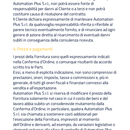
Automation Plus S.r.l., non potrà essere fonte di
responsabilità per danni al Cliente o a terzi e non potrà
costituire causa di risoluzione del contratto.
Il Cliente dichiara espressamente di manlevare Automation
Plus S.r.l. da qualsivoglia responsabilità riferita o riferibile al
parere tecnico eventualmente fornito, e di rinunciare ad ogni
genere di azione diretta al risarcimento di eventuali danni
subìti in conseguenza della consulenza ricevuta.
4. Prezzi e pagamenti
I prezzi della Fornitura sono quelli espressamente indicati
nella Conferma d’Ordine, o comunque risultanti da accordo
scritto tra le Parti.
Essi, a meno di esplicita indicazione, non sono comprensivi di
prestazioni, oneri, imposte, tasse o commissioni e, più in
generale, di tutti gli oneri fiscali e finanziari connessi alla
vendita e all’esportazione.
Automation Plus S.r.l. si riserva di modificare il prezzo della
Fornitura solamente nel caso in cui il costo dei beni e del
lavoro abbia subito un considerevole mutamento dalla
Conferma d’Ordine; in particolare, qualora Automation Plus
S.r.l. sia chiamata a sostenere costi addizionali per
l’esecuzione della Fornitura, imprevisti al momento
dell’Ordine e derivanti, ad esempio, da variazioni legislative o
elementi estranei alla sfera di controllo di Automation Plus