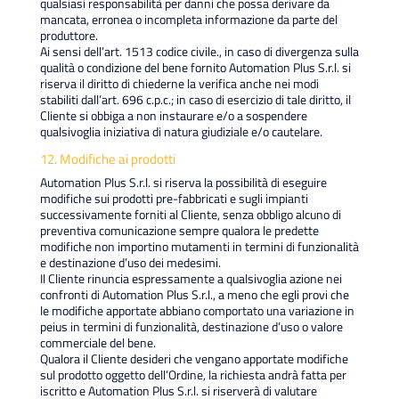
qualsiasi responsabilità per danni che possa derivare da
mancata, erronea o incompleta informazione da parte del
produttore.
Ai sensi dell’art. 1513 codice civile., in caso di divergenza sulla
qualità o condizione del bene fornito Automation Plus S.r.l. si
riserva il diritto di chiederne la verifica anche nei modi
stabiliti dall’art. 696 c.p.c.; in caso di esercizio di tale diritto, il
Cliente si obbiga a non instaurare e/o a sospendere
qualsivoglia iniziativa di natura giudiziale e/o cautelare.
12. Modifiche ai prodotti
Automation Plus S.r.l. si riserva la possibilità di eseguire
modifiche sui prodotti pre-fabbricati e sugli impianti
successivamente forniti al Cliente, senza obbligo alcuno di
preventiva comunicazione sempre qualora le predette
modifiche non importino mutamenti in termini di funzionalità
e destinazione d’uso dei medesimi.
Il Cliente rinuncia espressamente a qualsivoglia azione nei
confronti di Automation Plus S.r.l., a meno che egli provi che
le modifiche apportate abbiano comportato una variazione in
peius in termini di funzionalità, destinazione d’uso o valore
commerciale del bene.
Qualora il Cliente desideri che vengano apportate modifiche
sul prodotto oggetto dell’Ordine, la richiesta andrà fatta per
iscritto e Automation Plus S.r.l. si riserverà di valutare